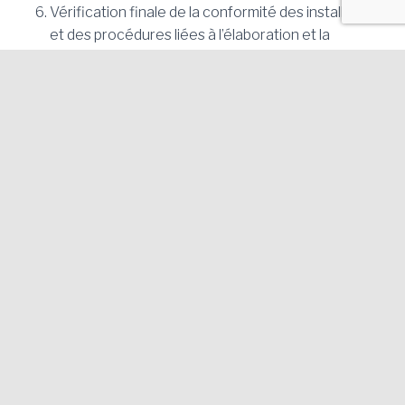
Vérification finale de la conformité des installations
et des procédures liées à l’élaboration et la
manipulation des menus sans gluten.
Correction des petites erreurs, le cas échéant.
Obtention du label «
Établissement Sans Gluten
»
et remise de la plaque distinctive.
L’établissement fait désormais partie de la Liste des
établissements «
Sans Gluten
» de l’Association des
Cœliaques de Catalogne, diffusée sur son appli, son
site et ses réseaux sociaux.
Publicité de l’établissement certifié à travers tous
les moyens de promotion de la Mairie de Blanes.