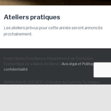
Ateliers pratiques
Les ateliers prévus pour cette année seront annoncés
prochainement.
Projet Gluten Free Blanes. Département de Promotion
Économique de a Mairie de Blanes |
Avis légal et Politique de
confidentialité
AVINGUDA DE L'ESTACIÓ 43 (à côte du Contrôle Technique -
ITV) 17300 - BLANES (Gérone)
Tel. 972.358.260 | Lignes de bus 2, 4 et 6