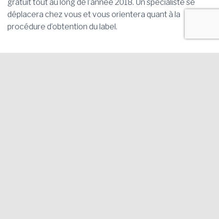
gratuit tout au long de l’année 2018. Un spécialiste se
déplacera chez vous et vous orientera quant à la
procédure d’obtention du label.
Projet Gluten Free Blanes. Département de Promotion
Économique de a Mairie de Blanes |
Avis légal et Politique de
confidentialité
AVINGUDA DE L'ESTACIÓ 43 (à côte du Contrôle Technique -
ITV) 17300 - BLANES (Gérone)
Tel. 972.358.260 | Lignes de bus 2, 4 et 6