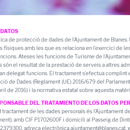
 DATOS
tica de protecció de dades de l’Ajuntament de Blanes. 
 físiques amb les que es relaciona en l’exercici de le
ncions. Ateses les funcions de Turisme de l’Ajuntame
 són el resultat de la prestació de serveis a altres ad
an delegat funcions. El tractament s’efectua complint
ció de Dades (Reglament (UE) 2016/679 del Parlament
bril de 2016) i la normativa estatal sobre aquesta matèri
ESPONSABLE DEL TRATAMIENTO DE LOS DATOS P
 tractament de les dades personals és l’Ajuntament de
ment), amb CIF P1702600F i domicili al Passeig de Dintr
72379300, adreça electrònica ajuntament@blanes.cat, 