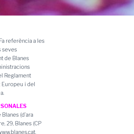
Fa referència a les
s seves
nt de Blanes
ministracions
 el Reglament
 Europeu i del
a.
ERSONALES
 Blanes (d’ara
e, 29, Blanes (CP
www.blanes.cat.