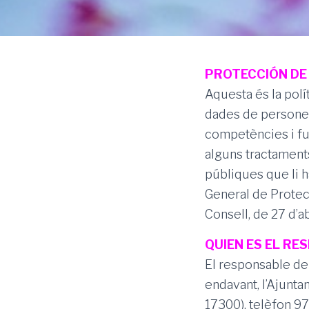
PROTECCIÓN DE
Aquesta és la polí
dades de persones
competències i fu
alguns tractaments
públiques que li h
General de Protec
Consell, de 27 d’a
QUIEN ES EL R
El responsable del
endavant, l’Ajunta
17300), telèfon 9