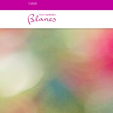
Català
Español
English
Français